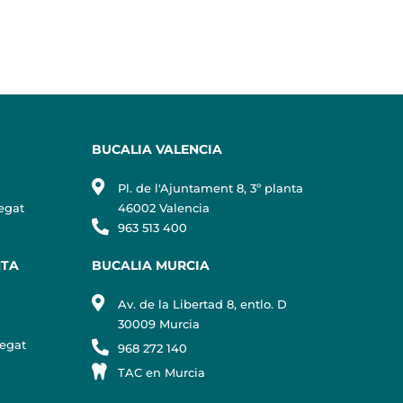
BUCALIA VALENCIA
Pl. de l'Ajuntament 8, 3º planta
egat
46002 Valencia
963 513 400
NTA
BUCALIA MURCIA
Av. de la Libertad 8, entlo. D
30009 Murcia
regat
968 272 140
TAC en Murcia