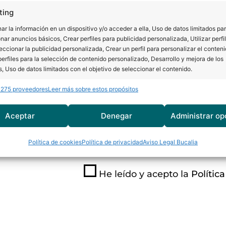
sites. Déjanos tu número de contacto y un c
ting
 hará en la mayor brevedad posible.
r la información en un dispositivo y/o acceder a ella, Uso de datos limitados pa
nar anuncios básicos, Crear perfiles para publicidad personalizada, Utilizar perfi
eccionar la publicidad personalizada, Crear un perfil para personalizar el conteni
erfiles para la selección de contenido personalizado, Desarrollo y mejora de los
s, Uso de datos limitados con el objetivo de seleccionar el contenido.
Teléfono:
 275 proveedores
Leer más sobre estos propósitos
erísticas
Siempr
y combinación de datos procedentes de otras fuentes de información,
Aceptar
Denegar
Administrar op
 diferentes dispositivos, Identificación de dispositivos en función de la
ión transmitida de forma automática.
Política de cookies
Política de privacidad
Aviso Legal Bucalia
izar la seguridad, evitar y detectar fraudes, y eliminar
Siempr
, Ofrecer y presentar publicidad y contenido.
He leído y acepto la
Polític