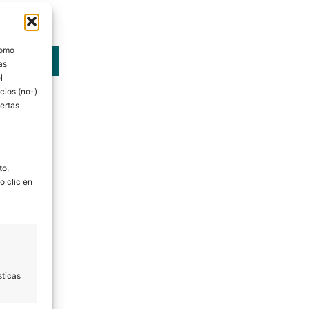
como
NTACTO
as
l
cios (no-)
ertas
to,
o clic en
sticas