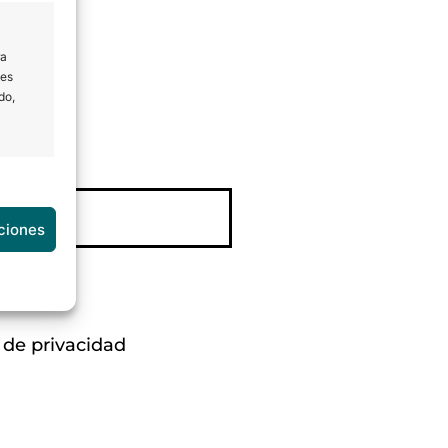
ompañero de atención al
ra
les
do,
e activo
ciones
e activo
a de privacidad