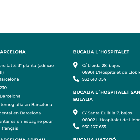
BARCELONA
BUCALIA L´HOSPITALET
ersitat 3, 3ª planta (edificio
C/ Lleida 28, bajos
l)
08901 L'Hospitalet de Llobr
arcelona
932 610 054
 230
BUCALIA L´HOSPITALET SA
Barcelona
EULALIA
tomografía en Barcelona
 dental en Barcelona
C/ Santa Eulàlia 7, bajos
08902 L'Hospitalet de Llob
entaires en Espagne pour
930 107 635
 français
BUCALIA MATARÓ
BARCELONA ARIBAU