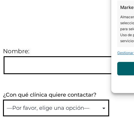
Te llamamos para asesorarte en lo que nece
Marke
cliente lo
Almacena
seleccio
para sel
Uso de p
servicio
Nombre:
Gestionar
Caract
Cotejo 
Vincular
informac
Garant
¿Con qué clínica quiere contactar?
fallos