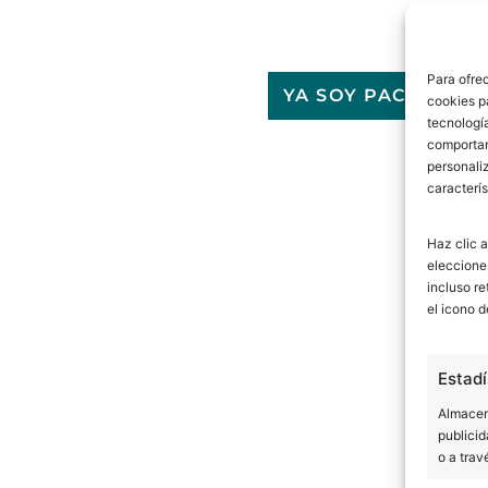
Para ofre
YA SOY PACIENTE
cookies p
tecnologí
comportam
personaliz
caracterís
Haz clic a
eleccione
incluso re
el icono d
Estadí
Almacena
publicid
o a trav