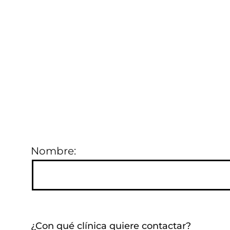
Te llamamos para asesorarte en lo
que necesites. Déjanos tu número
de contacto y un compañero de
atención al cliente lo hará en la
mayor brevedad posible.
Nombre:
¿Con qué clínica quiere contactar?