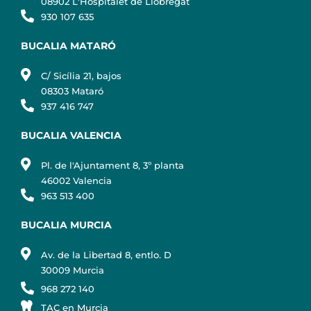
08902 L'Hospitalet de Llobregat
930 107 635
BUCALIA MATARÓ
C/ Sicília 21, bajos
08303 Mataró
937 416 747
BUCALIA VALENCIA
Pl. de l'Ajuntament 8, 3º planta
46002 Valencia
963 513 400
BUCALIA MURCIA
Av. de la Libertad 8, entlo. D
30009 Murcia
968 272 140
TAC en Murcia