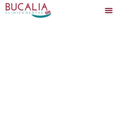
¿Cuánto dura un
blanqueamiento
dental?