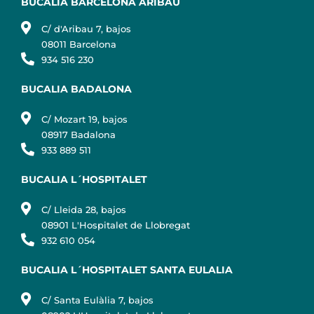
BUCALIA BARCELONA ARIBAU
C/ d'Aribau 7, bajos
08011 Barcelona
934 516 230
BUCALIA BADALONA
C/ Mozart 19, bajos
08917 Badalona
933 889 511
BUCALIA L´HOSPITALET
C/ Lleida 28, bajos
08901 L'Hospitalet de Llobregat
932 610 054
BUCALIA L´HOSPITALET SANTA EULALIA
C/ Santa Eulàlia 7, bajos