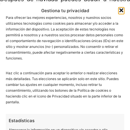
clínica dental en Badalona
para realizarte una
Gestiona tu privacidad
Para ofrecer las mejores experiencias, nosotros y nuestros socios
revisión. Recuerda que cuanto antes pongas
utilizamos tecnologías como cookies para almacenar y/o acceder a la
solución a las caries o los problemas leves de
información del dispositivo. La aceptación de estas tecnologías nos
permitirá a nosotros y a nuestros socios procesar datos personales como
tu boca, más fácil será el tratamiento y la
el comportamiento de navegación o identificaciones únicas (IDs) en este
sitio y mostrar anuncios (no-) personalizados. No consentir o retirar el
recuperación.
consentimiento, puede afectar negativamente a ciertas características y
funciones.
Haz clic a continuación para aceptar lo anterior o realizar elecciones
más detalladas. Tus elecciones se aplicarán solo en este sitio. Puedes
cambiar tus ajustes en cualquier momento, incluso retirar tu
consentimiento, utilizando los botones de la Política de cookies o
haciendo clic en el icono de Privacidad situado en la parte inferior de la
pantalla.
Las clínicas dentales Bucalia nacieron en los años 90 con
Estadísticas
la idea de ser una nueva visión de la odontología. En la
Almacenar la información en un dispositivo y/o acceder a ella,