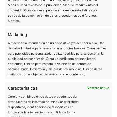
actualidad 400.000 pacientes en nuestras clínicas no
Medir el rendimiento de la publicidad, Medir el rendimiento del
pueden estar equivocados.
contenido, Comprender al público a través de estadísticas o a
través de la combinación de datos procedentes de diferentes
fuentes.
Queremos agradeceros a todos vuestra confianza. Vamos
a seguir con la misma ilusión del primer día, con la idea
Marketing
de ser cada vez mejores.
Almacenar la información en un dispositivo y/o acceder a ella, Uso
de datos limitados para seleccionar anuncios básicos, Crear perfiles
para publicidad personalizada, Utilizar perfiles para seleccionar la
publicidad personalizada, Crear un perfil para personalizar el
contenido, Uso de perfiles para la selección de contenido
personalizado, Desarrollo y mejora de los servicios, Uso de datos
limitados con el objetivo de seleccionar el contenido.
BUCALIA BARCELONA
Características
Siempre activo
Pl. Universitat 3, 3ª planta (edificio Forcadell)
Cotejo y combinación de datos procedentes de
08007 Barcelona
otras fuentes de información, Vincular diferentes
934 516 230
dispositivos, Identificación de dispositivos en
TAC en Barcelona
función de la información transmitida de forma