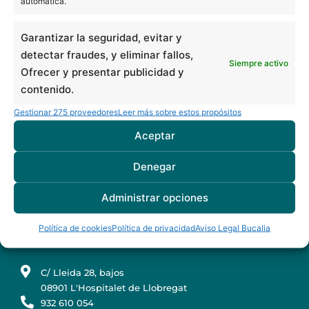
automática.
Ortopantomografía en Barcelona
Clínica dental en Barcelona
Garantizar la seguridad, evitar y
Soins dentaires en Espagne pour patients français
detectar fraudes, y eliminar fallos,
Siempre activo
BUCALIA BARCELONA ARIBAU
Ofrecer y presentar publicidad y
contenido.
C/ d'Aribau 7, bajos
08011 Barcelona
Gestionar 275 proveedores
Leer más sobre estos propósitos
934 516 230
Aceptar
BUCALIA BADALONA
Denegar
C/ Mozart 19, bajos
Administrar opciones
08917 Badalona
933 889 511
Política de cookies
Política de privacidad
Aviso Legal Bucalia
BUCALIA L´HOSPITALET
C/ Lleida 28, bajos
08901 L'Hospitalet de Llobregat
932 610 054