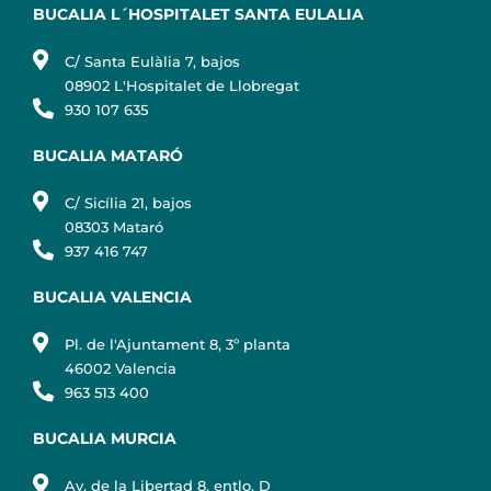
BUCALIA L´HOSPITALET SANTA EULALIA
C/ Santa Eulàlia 7, bajos
08902 L'Hospitalet de Llobregat
930 107 635
BUCALIA MATARÓ
C/ Sicília 21, bajos
08303 Mataró
937 416 747
BUCALIA VALENCIA
Pl. de l'Ajuntament 8, 3º planta
46002 Valencia
963 513 400
BUCALIA MURCIA
Av. de la Libertad 8, entlo. D