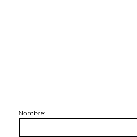
TE LLAMAMOS
Te llamamos para asesorarte en lo
que necesites. Déjanos tu número
de contacto y un compañero de
atención al cliente lo hará en la
mayor brevedad posible.
Nombre: