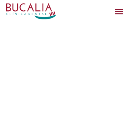
Invisalign: la
ortodoncia invisible