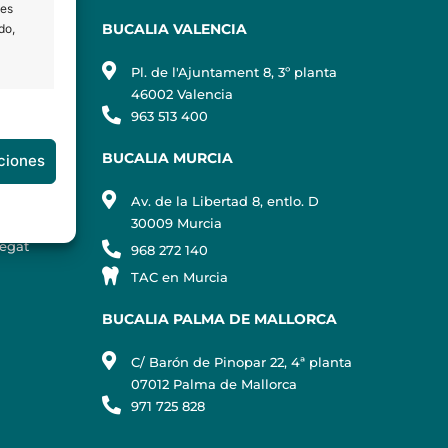
les
BUCALIA VALENCIA
do,
Pl. de l'Ajuntament 8, 3º planta
egat
46002 Valencia
963 513 400
e activo
NTA
BUCALIA MURCIA
ciones
Av. de la Libertad 8, entlo. D
30009 Murcia
regat
968 272 140
e activo
TAC en Murcia
BUCALIA PALMA DE MALLORCA
C/ Barón de Pinopar 22, 4ª planta
07012 Palma de Mallorca
971 725 828