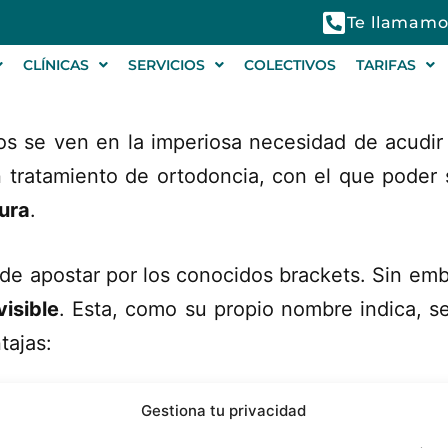
Te llamamo
CLÍNICAS
SERVICIOS
COLECTIVOS
TARIFAS
 se ven en la imperiosa necesidad de acudir 
n tratamiento de ortodoncia, con el que poder 
ura
.
ad de apostar por los conocidos brackets. Sin e
visible
. Esta, como su propio nombre indica, se
tajas:
n del
mismo color que los dientes por lo que no
Gestiona tu privacidad
s coloquen aquellos porque así no sentirán “ver