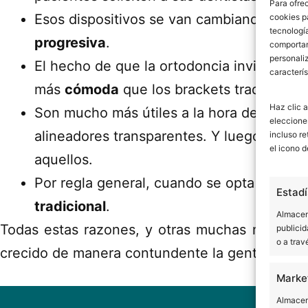
Para ofre
Esos dispositivos se van cambiando apro
cookies p
tecnologí
progresiva
.
comportam
personaliz
El hecho de que la ortodoncia invisible te
caracterís
más
cómoda
que los brackets tradicional
Haz clic a
Son mucho más útiles a la hora de mante
eleccione
alineadores transparentes. Y luego, una v
incluso re
el icono d
aquellos.
Por regla general, cuando se opta por est
Estadí
tradicional
.
Almacena
Todas estas razones, y otras muchas más que 
publicid
o a trav
crecido de manera contundente la gente que apu
Marke
Almacena