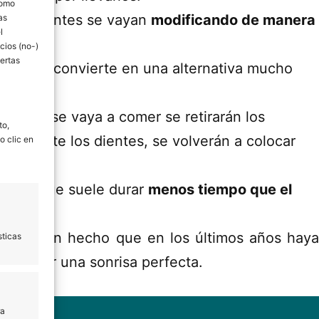
como
e los dientes se vayan
modificando de manera
as
l
cios (no-)
ertas
lleva, la convierte en una alternativa mucho
cuando se vaya a comer se retirarán los
to,
ctamente los dientes, se volverán a colocar
o clic en
cuenta que suele durar
menos tiempo que el
s que han hecho que en los últimos años haya
sticas
onseguir una sonrisa perfecta.
ra