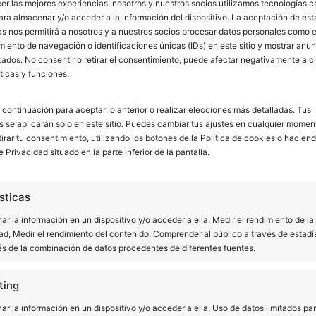
cer las mejores experiencias, nosotros y nuestros socios utilizamos tecnologías 
ximadamente cada quince días y eso supone qu
ara almacenar y/o acceder a la información del dispositivo. La aceptación de est
as nos permitirá a nosotros y a nuestros socios procesar datos personales como e
iento de navegación o identificaciones únicas (IDs) en este sitio y mostrar anun
ados. No consentir o retirar el consentimiento, puede afectar negativamente a ci
nga la misma forma que los dientes de quien la 
ticas y funciones.
es.
 continuación para aceptar lo anterior o realizar elecciones más detalladas. Tus
ner una perfecta
higiene bucodental
. Y es que 
s se aplicarán solo en este sitio. Puedes cambiar tus ajustes en cualquier momen
ez terminado y después de haber limpiado corre
tirar tu consentimiento, utilizando los botones de la Política de cookies o haciend
e Privacidad situado en la parte inferior de la pantalla.
e tipo de tratamiento dental hay que tener en 
sticas
r la información en un dispositivo y/o acceder a ella, Medir el rendimiento de la
se convierten en auténticas ventajas, son la
ad, Medir el rendimiento del contenido, Comprender al público a través de estadí
és de la combinación de datos procedentes de diferentes fuentes.
esta por la ortodoncia invisible a la hora de c
ting
r la información en un dispositivo y/o acceder a ella, Uso de datos limitados pa