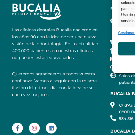
seleccio
BUCALIA 
para sel
Uso de p
servicio
Pl. Univ
Forcadel
Las clínicas dentales Bucalia nacieron en
Gestionar
08007 B
Caract
los años 90 con la idea de ser una nueva
934 516
visión de la odontología. En la actualidad
Cotejo 
400.000 pacientes en nuestras clínicas
TAC en 
Vincular
no pueden estar equivocados.
informac
Ortopan
Clínica
Queremos agradeceros a todos vuestra
Garant
Soins d
confianza. Vamos a seguir con la misma
fallos
patients
ilusión del primer día, con la idea de ser
BUCALIA 
cada vez mejores.
C/ d'Ari
08011 B
934 516
BUCALIA 