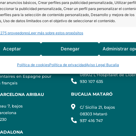
nar anuncios básicos, Crear perfiles para publicidad personalizada, Utilizar perfi
BARCELONA
BUCALIA L´HOSPITALET
eccionar la publicidad personalizada, Crear un perfil para personalizar el conteni
erfiles para la selección de contenido personalizado, Desarrollo y mejora de los
s, Uso de datos limitados con el objetivo de seleccionar el contenido.
ersitat 3, 3ª planta (edificio
C/ Lleida 28, bajos
l)
08901 L'Hospitalet de Llobr
 275 proveedores
Leer más sobre estos propósitos
arcelona
932 610 054
erísticas
Siempr
 230
y combinación de datos procedentes de otras fuentes de información,
BUCALIA L´HOSPITALET SA
Aceptar
Denegar
Administrar op
Barcelona
 diferentes dispositivos, Identificación de dispositivos en función de la
EULALIA
ión transmitida de forma automática.
tomografía en Barcelona
Política de cookies
Política de privacidad
Aviso Legal Bucalia
 dental en Barcelona
C/ Santa Eulàlia 7, bajos
izar la seguridad, evitar y detectar fraudes, y eliminar
08902 L'Hospitalet de Llob
entaires en Espagne pour
Siempr
930 107 635
, Ofrecer y presentar publicidad y contenido.
 français
BUCALIA MATARÓ
BARCELONA ARIBAU
bau 7, bajos
C/ Sicília 21, bajos
arcelona
08303 Mataró
 230
937 416 747
BADALONA