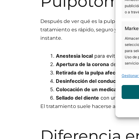
Pulpotomía 
publicid
o a trav
Después de ver qué es la pulpotomía v
Marke
tratamiento es rápido, seguro y eficaz
instante.
Almacena
seleccio
para sel
Anestesia local
para evitar cualqui
Uso de p
servicio
Apertura de la corona
del diente p
Retirada de la pulpa afectada
, res
Gestionar
Caract
Desinfección del conducto
para ev
Colocación de un medicamento bi
Cotejo 
Vincular
Sellado del diente
con una restaura
informac
El tratamiento suele hacerse al complet
Garant
fallos
Diferencia e