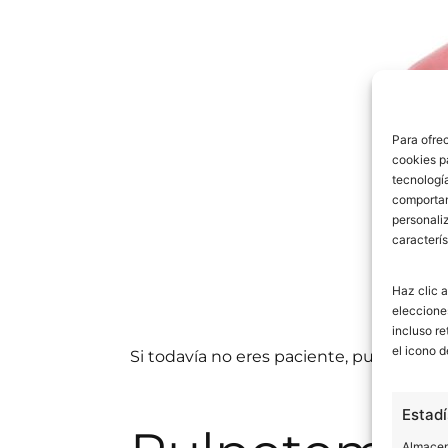
Para ofre
cookies p
tecnologí
comportam
personaliz
caracterís
Haz clic a
eleccione
incluso re
el icono d
Si todavía no eres paciente, puedes
rese
Estadí
Almacena