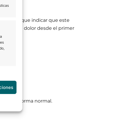
sticas
 Tenemos que indicar que este
limina el dolor desde el primer
ra
les
do,
e activo
ciones
nando de forma normal.
e activo