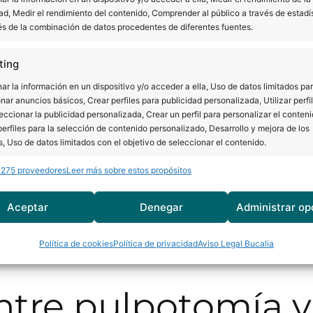
paso a paso
ad, Medir el rendimiento del contenido, Comprender al público a través de estadí
és de la combinación de datos procedentes de diferentes fuentes.
amos a contarte cómo es el procedimiento paso a paso.
ting
, siempre que se haga en el momento adecuado. Además, e
r la información en un dispositivo y/o acceder a ella, Uso de datos limitados pa
nar anuncios básicos, Crear perfiles para publicidad personalizada, Utilizar perfi
eccionar la publicidad personalizada, Crear un perfil para personalizar el conteni
er molestia.
erfiles para la selección de contenido personalizado, Desarrollo y mejora de los
s, Uso de datos limitados con el objetivo de seleccionar el contenido.
ara acceder a la pulpa.
petando el tejido sano.
 275 proveedores
Leer más sobre estos propósitos
erísticas
Siempr
itar que la infección avance.
ocompatible
que protege la pulpa restante.
y combinación de datos procedentes de otras fuentes de información,
Aceptar
Denegar
Administrar op
 diferentes dispositivos, Identificación de dispositivos en función de la
ción o corona para garantizar su resistencia.
ión transmitida de forma automática.
o en una sola visita y permite que el diente siga funcio
Política de cookies
Política de privacidad
Aviso Legal Bucalia
izar la seguridad, evitar y detectar fraudes, y eliminar
Siempr
, Ofrecer y presentar publicidad y contenido.
ntre pulpotomía y