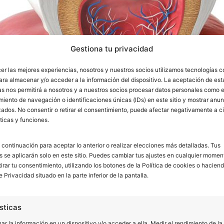
Gestiona tu privacidad
cer las mejores experiencias, nosotros y nuestros socios utilizamos tecnologías 
ara almacenar y/o acceder a la información del dispositivo. La aceptación de est
as nos permitirá a nosotros y a nuestros socios procesar datos personales como e
iento de navegación o identificaciones únicas (IDs) en este sitio y mostrar anun
ados. No consentir o retirar el consentimiento, puede afectar negativamente a ci
ticas y funciones.
 continuación para aceptar lo anterior o realizar elecciones más detalladas. Tus
s se aplicarán solo en este sitio. Puedes cambiar tus ajustes en cualquier momen
tirar tu consentimiento, utilizando los botones de la Política de cookies o haciend
e Privacidad situado en la parte inferior de la pantalla.
rvar tu primera visita aquí
.
sticas
r la información en un dispositivo y/o acceder a ella, Medir el rendimiento de la