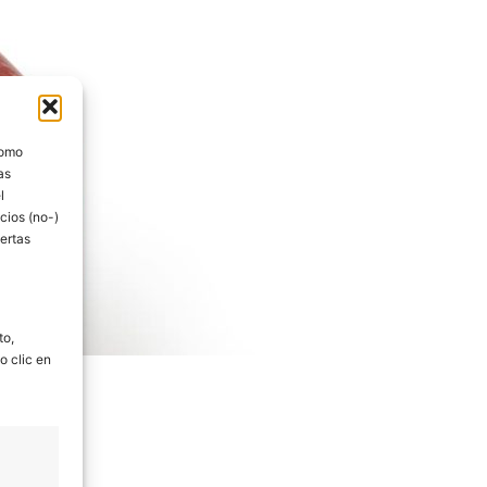
como
as
l
cios (no-)
ertas
to,
o clic en