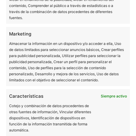
contenido, Comprender al público a través de estadísticas o a
Soins dentaires en Espagne pour patients français
través de la combinación de datos procedentes de diferentes
BUCALIA BARCELONA ARIBAU
fuentes.
C/ d'Aribau 7, bajos
Marketing
08011 Barcelona
934 516 230
Almacenar la información en un dispositivo y/o acceder a ella, Uso
de datos limitados para seleccionar anuncios básicos, Crear perfiles
BUCALIA BADALONA
para publicidad personalizada, Utilizar perfiles para seleccionar la
publicidad personalizada, Crear un perfil para personalizar el
contenido, Uso de perfiles para la selección de contenido
C/ Mozart 19, bajos
personalizado, Desarrollo y mejora de los servicios, Uso de datos
08917 Badalona
limitados con el objetivo de seleccionar el contenido.
933 889 511
BUCALIA L´HOSPITALET
Características
Siempre activo
Cotejo y combinación de datos procedentes de
C/ Lleida 28, bajos
otras fuentes de información, Vincular diferentes
08901 L'Hospitalet de Llobregat
dispositivos, Identificación de dispositivos en
932 610 054
función de la información transmitida de forma
automática.
BUCALIA L´HOSPITALET SANTA EULALIA