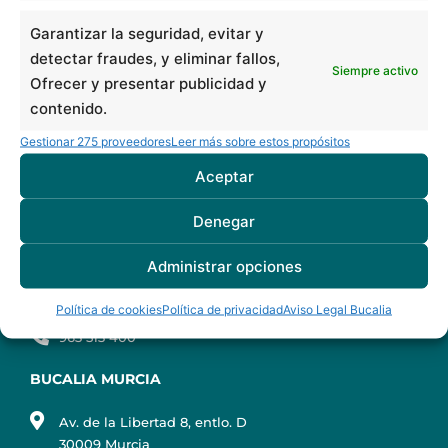
Garantizar la seguridad, evitar y
C/ Santa Eulàlia 7, bajos
detectar fraudes, y eliminar fallos,
08902 L'Hospitalet de Llobregat
Siempre activo
930 107 635
Ofrecer y presentar publicidad y
contenido.
BUCALIA MATARÓ
Gestionar 275 proveedores
Leer más sobre estos propósitos
C/ Sicília 21, bajos
Aceptar
08303 Mataró
937 416 747
Denegar
BUCALIA VALENCIA
Administrar opciones
Pl. de l'Ajuntament 8, 3º planta
Política de cookies
Política de privacidad
Aviso Legal Bucalia
46002 Valencia
963 513 400
BUCALIA MURCIA
Av. de la Libertad 8, entlo. D
30009 Murcia