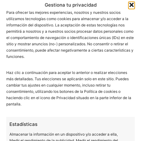
Gestiona tu privacidad
Para ofrecer las mejores experiencias, nosotros y nuestros socios
Queremos agradeceros a todos vuestra confianza. Vamos
utilizamos tecnologías como cookies para almacenar y/o acceder a la
a seguir con la misma ilusión del primer día, con la idea
información del dispositivo. La aceptación de estas tecnologías nos
de ser cada vez mejores.
permitirá a nosotros y a nuestros socios procesar datos personales como
el comportamiento de navegación o identificaciones únicas (IDs) en este
sitio y mostrar anuncios (no-) personalizados. No consentir o retirar el
consentimiento, puede afectar negativamente a ciertas características y
funciones.
Haz clic a continuación para aceptar lo anterior o realizar elecciones
más detalladas. Tus elecciones se aplicarán solo en este sitio. Puedes
BUCALIA BARCELONA
cambiar tus ajustes en cualquier momento, incluso retirar tu
consentimiento, utilizando los botones de la Política de cookies o
haciendo clic en el icono de Privacidad situado en la parte inferior de la
Pl. Universitat 3, 3ª planta (edificio Forcadell)
pantalla.
08007 Barcelona
934 516 230
TAC en Barcelona
Estadísticas
Ortopantomografía en Barcelona
Almacenar la información en un dispositivo y/o acceder a ella,
Clínica dental en Barcelona
Medir el rendimiento de la publicidad, Medir el rendimiento del