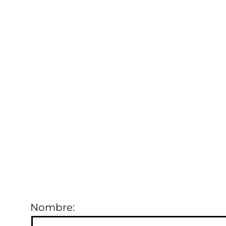
TE LLAMAMOS
Te llamamos para asesorarte en lo
que necesites. Déjanos tu número
de contacto y un compañero de
atención al cliente lo hará en la
mayor brevedad posible.
Nombre: