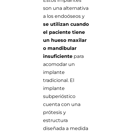
Estos implantes
son una alternativa
a los endoóseos y
se utilizan cuando
el paciente tiene
un hueso maxilar
o mandibular
insuficiente
para
acomodar un
implante
tradicional. El
implante
subperióstico
cuenta con una
prótesis y
estructura
diseñada a medida