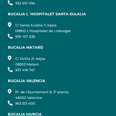
932 610 054
BUCALIA L´HOSPITALET SANTA EULALIA
C/ Santa Eulàlia 7, bajos
08902 L'Hospitalet de Llobregat
930 107 635
BUCALIA MATARÓ
C/ Sicília 21, bajos
08303 Mataró
937 416 747
BUCALIA VALENCIA
Pl. de l'Ajuntament 8, 3º planta
46002 Valencia
963 513 400
BUCALIA MURCIA