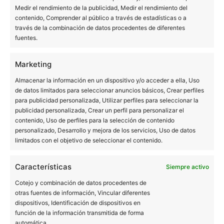
Medir el rendimiento de la publicidad, Medir el rendimiento del
Clínica dental en Barcelona
contenido, Comprender al público a través de estadísticas o a
Soins dentaires en Espagne pour patients français
través de la combinación de datos procedentes de diferentes
fuentes.
BUCALIA BARCELONA ARIBAU
Marketing
C/ d'Aribau 7, bajos
08011 Barcelona
Almacenar la información en un dispositivo y/o acceder a ella, Uso
934 516 230
de datos limitados para seleccionar anuncios básicos, Crear perfiles
para publicidad personalizada, Utilizar perfiles para seleccionar la
BUCALIA BADALONA
publicidad personalizada, Crear un perfil para personalizar el
contenido, Uso de perfiles para la selección de contenido
C/ Mozart 19, bajos
personalizado, Desarrollo y mejora de los servicios, Uso de datos
limitados con el objetivo de seleccionar el contenido.
08917 Badalona
933 889 511
Características
Siempre activo
BUCALIA L´HOSPITALET
Cotejo y combinación de datos procedentes de
otras fuentes de información, Vincular diferentes
C/ Lleida 28, bajos
dispositivos, Identificación de dispositivos en
08901 L'Hospitalet de Llobregat
función de la información transmitida de forma
932 610 054
automática.