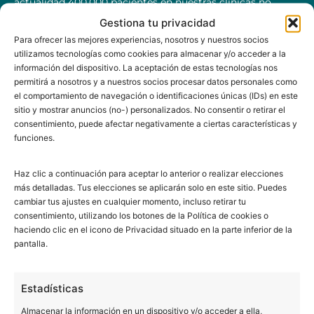
actualidad 400.000 pacientes en nuestras clínicas no
pueden estar equivocados.
Gestiona tu privacidad
Para ofrecer las mejores experiencias, nosotros y nuestros socios
utilizamos tecnologías como cookies para almacenar y/o acceder a la
Queremos agradeceros a todos vuestra confianza. Vamos
información del dispositivo. La aceptación de estas tecnologías nos
a seguir con la misma ilusión del primer día, con la idea
permitirá a nosotros y a nuestros socios procesar datos personales como
de ser cada vez mejores.
el comportamiento de navegación o identificaciones únicas (IDs) en este
sitio y mostrar anuncios (no-) personalizados. No consentir o retirar el
consentimiento, puede afectar negativamente a ciertas características y
funciones.
Haz clic a continuación para aceptar lo anterior o realizar elecciones
más detalladas. Tus elecciones se aplicarán solo en este sitio. Puedes
cambiar tus ajustes en cualquier momento, incluso retirar tu
BUCALIA BARCELONA
consentimiento, utilizando los botones de la Política de cookies o
haciendo clic en el icono de Privacidad situado en la parte inferior de la
Pl. Universitat 3, 3ª planta (edificio Forcadell)
pantalla.
08007 Barcelona
934 516 230
Estadísticas
TAC en Barcelona
Almacenar la información en un dispositivo y/o acceder a ella,
Ortopantomografía en Barcelona