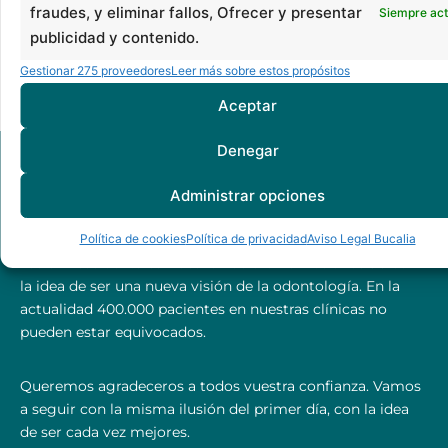
Publicada el
junio 30, 2014
fraudes, y eliminar fallos, Ofrecer y presentar
Siempre act
Categorizado como
Consejos
publicidad y contenido.
Etiquetado como
blanqueamiento dental barcelona
,
Gestionar 275 proveedores
Leer más sobre estos propósitos
odontologia estetica barcelona
Aceptar
Denegar
Administrar opciones
Política de cookies
Política de privacidad
Aviso Legal Bucalia
Las clínicas dentales Bucalia nacieron en los años 90 con
la idea de ser una nueva visión de la odontología. En la
actualidad 400.000 pacientes en nuestras clínicas no
pueden estar equivocados.
Queremos agradeceros a todos vuestra confianza. Vamos
a seguir con la misma ilusión del primer día, con la idea
de ser cada vez mejores.