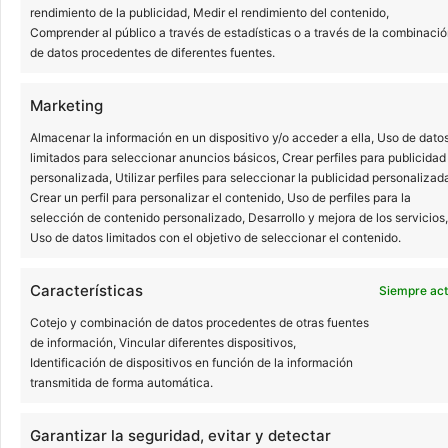
rendimiento de la publicidad, Medir el rendimiento del contenido,
Comprender al público a través de estadísticas o a través de la combinaci
importante?
de datos procedentes de diferentes fuentes.
Marketing
Almacenar la información en un dispositivo y/o acceder a ella, Uso de dato
Vivimos en un mundo donde la imagen y la
limitados para seleccionar anuncios básicos, Crear perfiles para publicidad
personalizada, Utilizar perfiles para seleccionar la publicidad personalizad
apariencia física tienen un papel crucial en
Crear un perfil para personalizar el contenido, Uso de perfiles para la
selección de contenido personalizado, Desarrollo y mejora de los servicios,
muchos aspectos de nuestra vida. Por ello,
Uso de datos limitados con el objetivo de seleccionar el contenido.
nos cuidamos a diario e intentamos
mantenernos en forma, pero tenemos que
Características
Siempre act
centrarnos en algo más que en el culto al
Cotejo y combinación de datos procedentes de otras fuentes
de información, Vincular diferentes dispositivos,
cuerpo y tener una sonrisa perfecta es
Identificación de dispositivos en función de la información
transmitida de forma automática.
sinónimo no solo de…
Seguir leyendo
Garantizar la seguridad, evitar y detectar