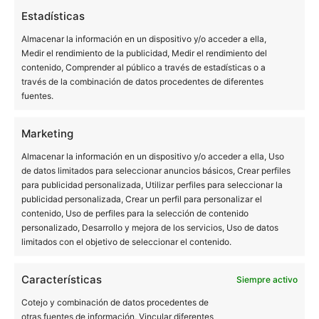
Estadísticas
Almacenar la información en un dispositivo y/o acceder a ella,
Las clínicas dentales Bucalia nacieron en los años 90 con
Medir el rendimiento de la publicidad, Medir el rendimiento del
contenido, Comprender al público a través de estadísticas o a
la idea de ser una nueva visión de la odontología. En la
través de la combinación de datos procedentes de diferentes
actualidad 400.000 pacientes en nuestras clínicas no
fuentes.
pueden estar equivocados.
Marketing
Queremos agradeceros a todos vuestra confianza. Vamos
Almacenar la información en un dispositivo y/o acceder a ella, Uso
a seguir con la misma ilusión del primer día, con la idea
de datos limitados para seleccionar anuncios básicos, Crear perfiles
de ser cada vez mejores.
para publicidad personalizada, Utilizar perfiles para seleccionar la
publicidad personalizada, Crear un perfil para personalizar el
contenido, Uso de perfiles para la selección de contenido
personalizado, Desarrollo y mejora de los servicios, Uso de datos
limitados con el objetivo de seleccionar el contenido.
Características
Siempre activo
BUCALIA BARCELONA
Cotejo y combinación de datos procedentes de
otras fuentes de información, Vincular diferentes