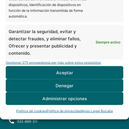
Pl. Universitat 3, 3ª planta (edificio Forcadell)
dispositivos, Identificación de dispositivos en
función de la información transmitida de forma
08007 Barcelona
automática.
934 516 230
TAC en Barcelona
Garantizar la seguridad, evitar y
Ortopantomografía en Barcelona
detectar fraudes, y eliminar fallos,
Clínica dental en Barcelona
Siempre activo
Ofrecer y presentar publicidad y
Soins dentaires en Espagne pour patients français
contenido.
BUCALIA BARCELONA ARIBAU
Gestionar 275 proveedores
Leer más sobre estos propósitos
C/ d'Aribau 7, bajos
Aceptar
08011 Barcelona
934 516 230
Denegar
BUCALIA BADALONA
Administrar opciones
C/ Mozart 19, bajos
Política de cookies
Política de privacidad
Aviso Legal Bucalia
08917 Badalona
933 889 511