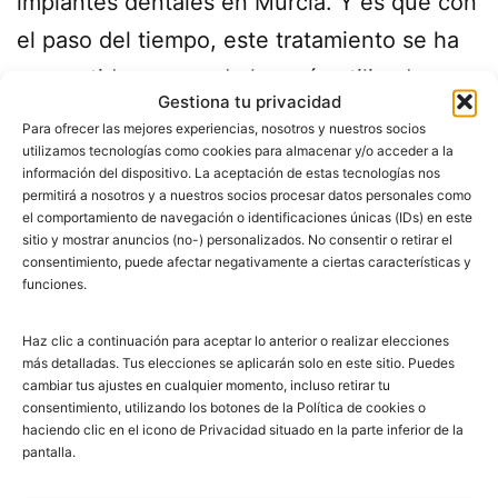
implantes dentales en Murcia. Y es que con
el paso del tiempo, este tratamiento se ha
convertido en uno de los más utilizados
Gestiona tu privacidad
para recuperar las piezas que se han caído.
Para ofrecer las mejores experiencias, nosotros y nuestros socios
Algunas personas aún creen que después
utilizamos tecnologías como cookies para almacenar y/o acceder a la
información del dispositivo. La aceptación de estas tecnologías nos
del implante tendrán molestias y…
Seguir
permitirá a nosotros y a nuestros socios procesar datos personales como
el comportamiento de navegación o identificaciones únicas (IDs) en este
leyendo
sitio y mostrar anuncios (no-) personalizados. No consentir o retirar el
consentimiento, puede afectar negativamente a ciertas características y
funciones.
Publicada el
julio 3, 2015
Categorizado como
Consejos
Haz clic a continuación para aceptar lo anterior o realizar elecciones
Etiquetado como
clinica dental murcia
,
dentistas
más detalladas. Tus elecciones se aplicarán solo en este sitio. Puedes
murcia
,
implantes dentales murcia
cambiar tus ajustes en cualquier momento, incluso retirar tu
consentimiento, utilizando los botones de la Política de cookies o
haciendo clic en el icono de Privacidad situado en la parte inferior de la
pantalla.