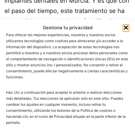
implantes dentales en Murcia. Y es que con
el paso del tiempo, este tratamiento se ha
convertido en uno de los más utilizados
Gestiona tu privacidad
para recuperar las piezas que se han caído.
Para ofrecer las mejores experiencias, nosotros y nuestros socios
Algunas personas aún creen que después
utilizamos tecnologías como cookies para almacenar y/o acceder a la
información del dispositivo. La aceptación de estas tecnologías nos
del implante tendrán molestias y…
Seguir
permitirá a nosotros y a nuestros socios procesar datos personales como
el comportamiento de navegación o identificaciones únicas (IDs) en este
leyendo
sitio y mostrar anuncios (no-) personalizados. No consentir o retirar el
consentimiento, puede afectar negativamente a ciertas características y
funciones.
Publicada el
julio 3, 2015
Categorizado como
Consejos
Haz clic a continuación para aceptar lo anterior o realizar elecciones
Etiquetado como
clinica dental murcia
,
dentistas
más detalladas. Tus elecciones se aplicarán solo en este sitio. Puedes
murcia
,
implantes dentales murcia
cambiar tus ajustes en cualquier momento, incluso retirar tu
consentimiento, utilizando los botones de la Política de cookies o
haciendo clic en el icono de Privacidad situado en la parte inferior de la
pantalla.