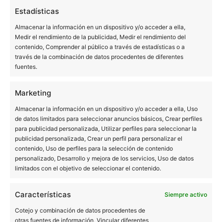
Estadísticas
Almacenar la información en un dispositivo y/o acceder a ella,
Las clínicas dentales Bucalia nacieron en los años 90 con
Medir el rendimiento de la publicidad, Medir el rendimiento del
contenido, Comprender al público a través de estadísticas o a
la idea de ser una nueva visión de la odontología. En la
través de la combinación de datos procedentes de diferentes
actualidad 400.000 pacientes en nuestras clínicas no
fuentes.
pueden estar equivocados.
Marketing
Queremos agradeceros a todos vuestra confianza. Vamos
Almacenar la información en un dispositivo y/o acceder a ella, Uso
a seguir con la misma ilusión del primer día, con la idea
de datos limitados para seleccionar anuncios básicos, Crear perfiles
de ser cada vez mejores.
para publicidad personalizada, Utilizar perfiles para seleccionar la
publicidad personalizada, Crear un perfil para personalizar el
contenido, Uso de perfiles para la selección de contenido
personalizado, Desarrollo y mejora de los servicios, Uso de datos
limitados con el objetivo de seleccionar el contenido.
Características
Siempre activo
BUCALIA BARCELONA
Cotejo y combinación de datos procedentes de
otras fuentes de información, Vincular diferentes