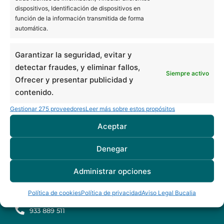
Pl. Universitat 3, 3ª planta (edificio Forcadell)
dispositivos, Identificación de dispositivos en
función de la información transmitida de forma
08007 Barcelona
automática.
934 516 230
TAC en Barcelona
Garantizar la seguridad, evitar y
Ortopantomografía en Barcelona
detectar fraudes, y eliminar fallos,
Clínica dental en Barcelona
Siempre activo
Ofrecer y presentar publicidad y
Soins dentaires en Espagne pour patients français
contenido.
BUCALIA BARCELONA ARIBAU
Gestionar 275 proveedores
Leer más sobre estos propósitos
C/ d'Aribau 7, bajos
Aceptar
08011 Barcelona
934 516 230
Denegar
BUCALIA BADALONA
Administrar opciones
C/ Mozart 19, bajos
Política de cookies
Política de privacidad
Aviso Legal Bucalia
08917 Badalona
933 889 511