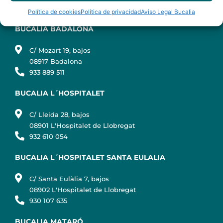
934 516 230
Política de cookies
Política de privacidad
Aviso Legal Bucalia
BUCALIA BADALONA
C/ Mozart 19, bajos
08917 Badalona
933 889 511
BUCALIA L´HOSPITALET
C/ Lleida 28, bajos
08901 L'Hospitalet de Llobregat
932 610 054
BUCALIA L´HOSPITALET SANTA EULALIA
C/ Santa Eulàlia 7, bajos
08902 L'Hospitalet de Llobregat
930 107 635
BUCALIA MATARÓ