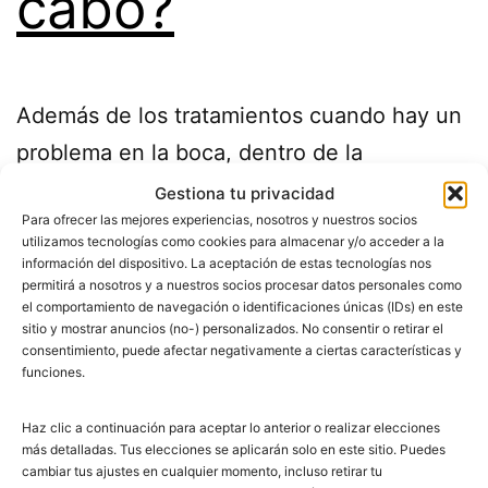
cabo?
Además de los tratamientos cuando hay un
problema en la boca, dentro de la
odontología hay otras ramas que pueden
Gestiona tu privacidad
Para ofrecer las mejores experiencias, nosotros y nuestros socios
ayudarnos a mejorar la salud de nuestros
utilizamos tecnologías como cookies para almacenar y/o acceder a la
dientes. Una de ellas es la odontología
información del dispositivo. La aceptación de estas tecnologías nos
permitirá a nosotros y a nuestros socios procesar datos personales como
preventiva, que se encarga del estudio de
el comportamiento de navegación o identificaciones únicas (IDs) en este
sitio y mostrar anuncios (no-) personalizados. No consentir o retirar el
las enfermedades que pueden afectar a
consentimiento, puede afectar negativamente a ciertas características y
esta parte de nuestro cuerpo. Analizando
funciones.
todos esos…
Seguir leyendo
Haz clic a continuación para aceptar lo anterior o realizar elecciones
más detalladas. Tus elecciones se aplicarán solo en este sitio. Puedes
cambiar tus ajustes en cualquier momento, incluso retirar tu
Publicada el
abril 10, 2015