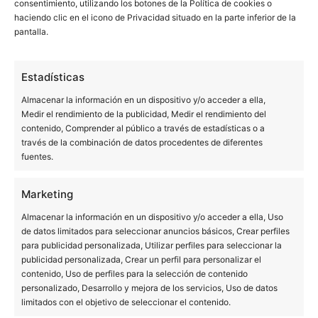
consentimiento, utilizando los botones de la Política de cookies o
Categorizado como
Consejos
haciendo clic en el icono de Privacidad situado en la parte inferior de la
Etiquetado como
clinicas dentales mataró
,
pantalla.
odontologia preventiva
,
ortodoncia mataró
Estadísticas
Almacenar la información en un dispositivo y/o acceder a ella,
Medir el rendimiento de la publicidad, Medir el rendimiento del
contenido, Comprender al público a través de estadísticas o a
través de la combinación de datos procedentes de diferentes
fuentes.
Las clínicas dentales Bucalia nacieron en los años 90 con
la idea de ser una nueva visión de la odontología. En la
Marketing
actualidad 400.000 pacientes en nuestras clínicas no
Almacenar la información en un dispositivo y/o acceder a ella, Uso
pueden estar equivocados.
de datos limitados para seleccionar anuncios básicos, Crear perfiles
para publicidad personalizada, Utilizar perfiles para seleccionar la
publicidad personalizada, Crear un perfil para personalizar el
Queremos agradeceros a todos vuestra confianza. Vamos
contenido, Uso de perfiles para la selección de contenido
a seguir con la misma ilusión del primer día, con la idea
personalizado, Desarrollo y mejora de los servicios, Uso de datos
de ser cada vez mejores.
limitados con el objetivo de seleccionar el contenido.