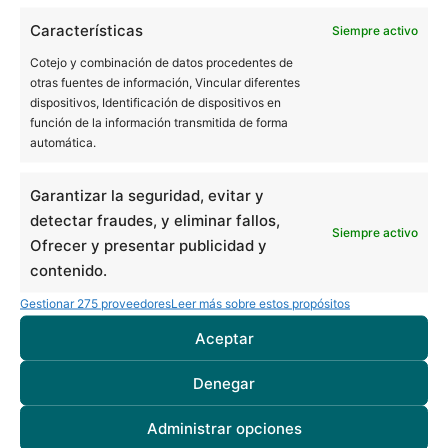
Características
Siempre activo
Cotejo y combinación de datos procedentes de
otras fuentes de información, Vincular diferentes
dispositivos, Identificación de dispositivos en
función de la información transmitida de forma
automática.
BUCALIA BARCELONA
Pl. Universitat 3, 3ª planta (edificio Forcadell)
Garantizar la seguridad, evitar y
08007 Barcelona
detectar fraudes, y eliminar fallos,
Siempre activo
934 516 230
Ofrecer y presentar publicidad y
TAC en Barcelona
contenido.
Ortopantomografía en Barcelona
Gestionar 275 proveedores
Leer más sobre estos propósitos
Clínica dental en Barcelona
Aceptar
Soins dentaires en Espagne pour patients français
BUCALIA BARCELONA ARIBAU
Denegar
C/ d'Aribau 7, bajos
Administrar opciones
08011 Barcelona