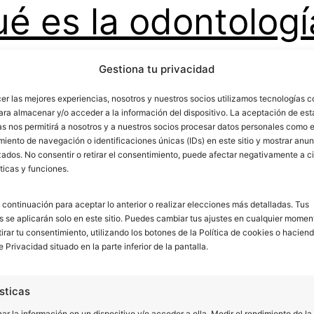
é es la odontologí
Gestiona tu privacidad
ventiva y cómo se
cer las mejores experiencias, nosotros y nuestros socios utilizamos tecnologías 
ara almacenar y/o acceder a la información del dispositivo. La aceptación de est
as nos permitirá a nosotros y a nuestros socios procesar datos personales como e
iento de navegación o identificaciones únicas (IDs) en este sitio y mostrar anun
va a cabo?
ados. No consentir o retirar el consentimiento, puede afectar negativamente a ci
ticas y funciones.
 continuación para aceptar lo anterior o realizar elecciones más detalladas. Tus
s se aplicarán solo en este sitio. Puedes cambiar tus ajustes en cualquier momen
e los tratamientos cuando hay un problema en
tirar tu consentimiento, utilizando los botones de la Política de cookies o haciend
e Privacidad situado en la parte inferior de la pantalla.
ntro de la odontología hay otras ramas que pu
s a mejorar la salud de nuestros dientes. Una d
sticas
ontología preventiva, que se encarga del estudi
r la información en un dispositivo y/o acceder a ella, Medir el rendimiento de la