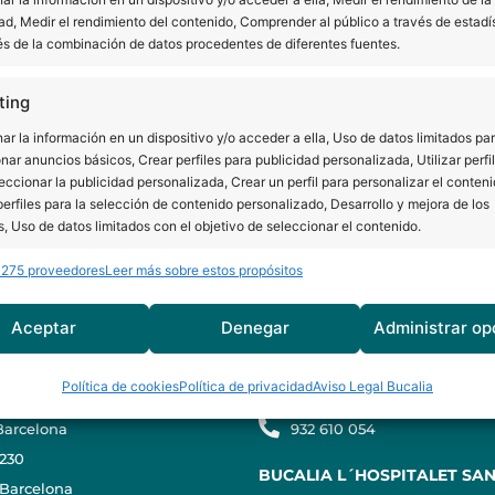
ades que pueden afectar a esta parte de nues
ad, Medir el rendimiento del contenido, Comprender al público a través de estadí
és de la combinación de datos procedentes de diferentes fuentes.
 Analizando todos esos…
Seguir leyendo
ting
el
abril 10, 2015
r la información en un dispositivo y/o acceder a ella, Uso de datos limitados pa
zado como
Consejos
nar anuncios básicos, Crear perfiles para publicidad personalizada, Utilizar perfi
eccionar la publicidad personalizada, Crear un perfil para personalizar el conteni
do como
clinicas dentales mataró
,
odontologia preventiva
,
o
erfiles para la selección de contenido personalizado, Desarrollo y mejora de los
s, Uso de datos limitados con el objetivo de seleccionar el contenido.
 275 proveedores
Leer más sobre estos propósitos
erísticas
Siempr
y combinación de datos procedentes de otras fuentes de información,
Aceptar
Denegar
Administrar op
BARCELONA
BUCALIA L´HOSPITALET
 diferentes dispositivos, Identificación de dispositivos en función de la
ión transmitida de forma automática.
ersitat 3, 3ª planta (edificio
C/ Lleida 28, bajos
Política de cookies
Política de privacidad
Aviso Legal Bucalia
l)
08901 L'Hospitalet de Llobr
izar la seguridad, evitar y detectar fraudes, y eliminar
arcelona
932 610 054
Siempr
, Ofrecer y presentar publicidad y contenido.
 230
BUCALIA L´HOSPITALET SA
Barcelona