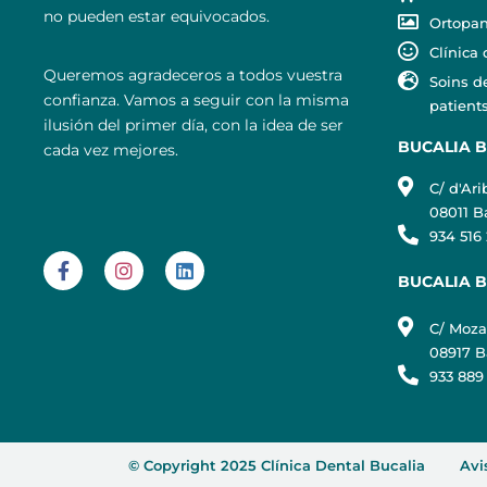
no pueden estar equivocados.
Ortopan
Clínica
Queremos agradeceros a todos vuestra
Soins d
confianza. Vamos a seguir con la misma
patients
ilusión del primer día, con la idea de ser
BUCALIA 
cada vez mejores.
C/ d'Ari
08011 B
934 516
BUCALIA 
C/ Mozar
08917 B
933 889 
© Copyright 2025 Clínica Dental Bucalia
Avi