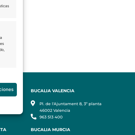
tro
sticas
ra
les
do,
rtodoncia
e activo
ciones
BUCALIA VALENCIA
Pl. de l'Ajuntament 8, 3º planta
egat
46002 Valencia
963 513 400
e activo
NTA
BUCALIA MURCIA