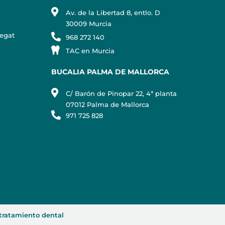
Av. de la Libertad 8, entlo. D
30009 Murcia
regat
968 272 140
TAC en Murcia
BUCALIA PALMA DE MALLORCA
C/ Barón de Pinopar 22, 4ª planta
07012 Palma de Mallorca
971 725 828
tratamiento dental