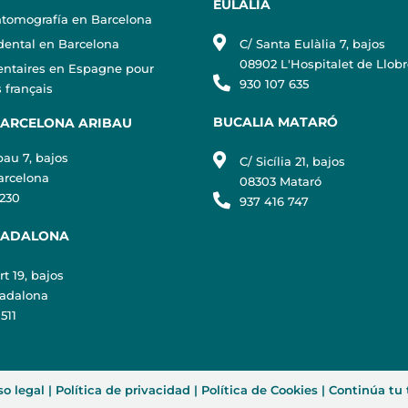
EULALIA
tomografía en Barcelona
 dental en Barcelona
C/ Santa Eulàlia 7, bajos
08902 L'Hospitalet de Llob
entaires en Espagne pour
930 107 635
 français
BUCALIA MATARÓ
BARCELONA ARIBAU
bau 7, bajos
C/ Sicília 21, bajos
arcelona
08303 Mataró
 230
937 416 747
BADALONA
t 19, bajos
adalona
511
so legal
|
Política de privacidad
|
Política de Cookies
|
Continúa tu 