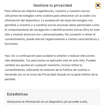
infecciones más graves. Debemos cepillar
Gestiona tu privacidad
nuestos dientes después de cada comida,…
Para ofrecer las mejores experiencias, nosotros y nuestros socios
Seguir leyendo
utilizamos tecnologías como cookies para almacenar y/o acceder a la
información del dispositivo. La aceptación de estas tecnologías nos
permitirá a nosotros y a nuestros socios procesar datos personales como
Publicada el
febrero 16, 2015
el comportamiento de navegación o identificaciones únicas (IDs) en este
sitio y mostrar anuncios (no-) personalizados. No consentir o retirar el
Categorizado como
Consejos
consentimiento, puede afectar negativamente a ciertas características y
Etiquetado como
clinica dental en barcelona
,
dentistas
funciones.
en barcelona
,
higiene bucal
,
salud bucal
Haz clic a continuación para aceptar lo anterior o realizar elecciones
más detalladas. Tus elecciones se aplicarán solo en este sitio. Puedes
cambiar tus ajustes en cualquier momento, incluso retirar tu
consentimiento, utilizando los botones de la Política de cookies o
haciendo clic en el icono de Privacidad situado en la parte inferior de la
pantalla.
Las clínicas dentales Bucalia nacieron en los años 90 con
Estadísticas
la idea de ser una nueva visión de la odontología. En la
actualidad 400.000 pacientes en nuestras clínicas no
Almacenar la información en un dispositivo y/o acceder a ella,