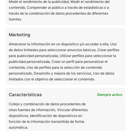
pueden estar equivocados.
Medir el rendimiento de la publicidad, Medir el rendimiento del
contenido, Comprender al público a través de estadísticas o a
través de la combinación de datos procedentes de diferentes
Queremos agradeceros a todos vuestra confianza. Vamos
fuentes.
a seguir con la misma ilusión del primer día, con la idea
de ser cada vez mejores.
Marketing
Almacenar la información en un dispositivo y/o acceder a ella, Uso
de datos limitados para seleccionar anuncios básicos, Crear perfiles
para publicidad personalizada, Utilizar perfiles para seleccionar la
publicidad personalizada, Crear un perfil para personalizar el
contenido, Uso de perfiles para la selección de contenido
personalizado, Desarrollo y mejora de los servicios, Uso de datos
limitados con el objetivo de seleccionar el contenido.
BUCALIA BARCELONA
Características
Siempre activo
Pl. Universitat 3, 3ª planta (edificio Forcadell)
08007 Barcelona
Cotejo y combinación de datos procedentes de
934 516 230
otras fuentes de información, Vincular diferentes
dispositivos, Identificación de dispositivos en
TAC en Barcelona
función de la información transmitida de forma
Ortopantomografía en Barcelona
automática.