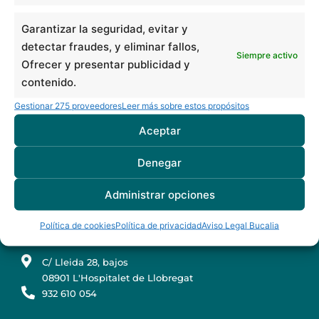
Clínica dental en Barcelona
Soins dentaires en Espagne pour patients français
Garantizar la seguridad, evitar y
detectar fraudes, y eliminar fallos,
BUCALIA BARCELONA ARIBAU
Siempre activo
Ofrecer y presentar publicidad y
C/ d'Aribau 7, bajos
contenido.
08011 Barcelona
Gestionar 275 proveedores
Leer más sobre estos propósitos
934 516 230
Aceptar
BUCALIA BADALONA
Denegar
C/ Mozart 19, bajos
08917 Badalona
Administrar opciones
933 889 511
Política de cookies
Política de privacidad
Aviso Legal Bucalia
BUCALIA L´HOSPITALET
C/ Lleida 28, bajos
08901 L'Hospitalet de Llobregat
932 610 054